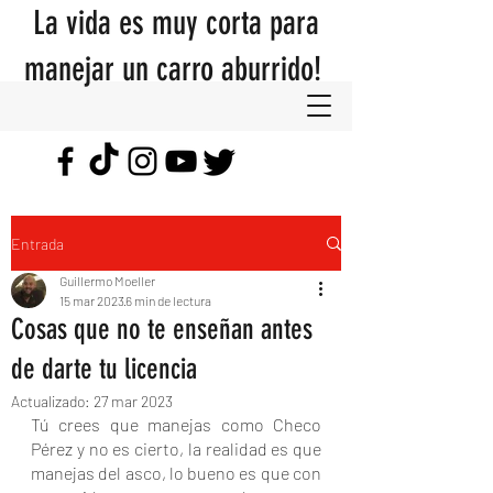
La vida es muy corta para
manejar un carro aburrido!
Entrada
Guillermo Moeller
15 mar 2023
6 min de lectura
Cosas que no te enseñan antes
de darte tu licencia
Actualizado:
27 mar 2023
Tú crees que manejas como Checo 
Pérez y no es cierto, la realidad es que 
manejas del asco, lo bueno es que con 