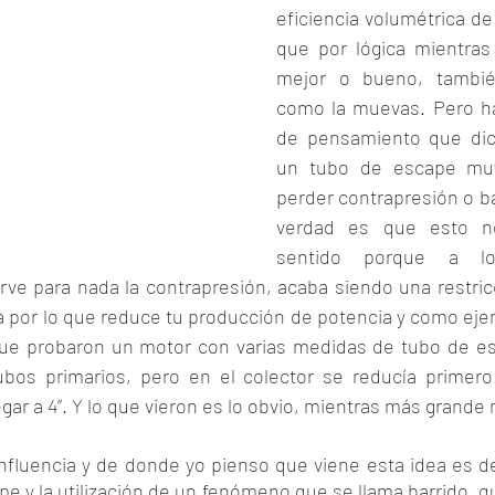
eficiencia volumétrica de 
que por lógica mientras
mejor o bueno, también
como la muevas. Pero ha
de pensamiento que dic
un tubo de escape muy
perder contrapresión o ba
verdad es que esto no
sentido porque a l
rve para nada la contrapresión, acaba siendo una restricc
a por lo que reduce tu producción de potencia y como ejem
ue probaron un motor con varias medidas de tubo de esc
os primarios, pero en el colector se reducía primero a
ar a 4”. Y lo que vieron es lo obvio, mientras más grande 
nfluencia y de donde yo pienso que viene esta idea es de
pe y la utilización de un fenómeno que se llama barrido, q