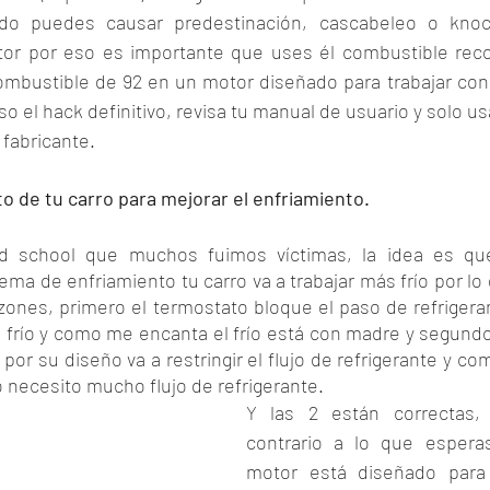
do puedes causar predestinación, cascabeleo o knoc
tor por eso es importante que uses él combustible rec
ombustible de 92 en un motor diseñado para trabajar con
so el hack definitivo, revisa tu manual de usuario y solo us
fabricante. 
to de tu carro para mejorar el enfriamiento.
ld school que muchos fuimos víctimas, la idea es que 
ema de enfriamiento tu carro va a trabajar más frío por lo q
zones, primero el termostato bloque el paso de refrigeran
 frío y como me encanta el frío está con madre y segundo
 por su diseño va a restringir el flujo de refrigerante y co
o necesito mucho flujo de refrigerante. 
Y las 2 están correctas,
contrario a lo que espera
motor está diseñado para 