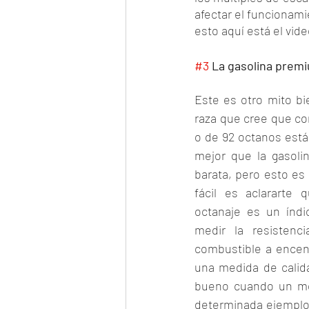
afectar el funcionami
esto aquí está el vi
#3
 La gasolina premi
Este es otro mito b
raza que cree que co
o de 92 octanos está
mejor que la gasoli
barata, pero esto es
fácil es aclararte 
octanaje es un índi
medir la resistenc
combustible a encen
una medida de calida
bueno cuando un mot
determinada ejemplo 1