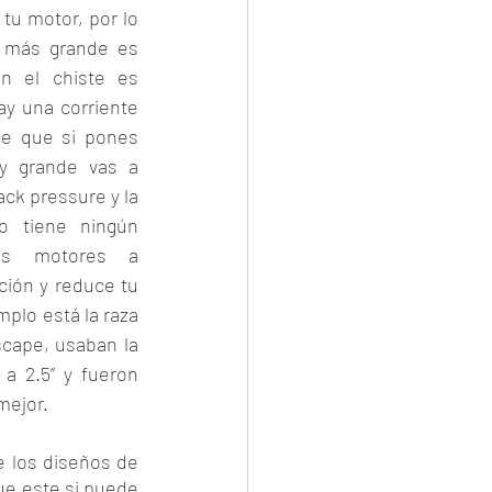
tu motor, por lo 
 más grande es 
 el chiste es 
y una corriente 
e que si pones 
 grande vas a 
ck pressure y la 
 tiene ningún 
os motores a 
ión y reduce tu 
plo está la raza 
ape, usaban la 
 2.5” y fueron 
mejor. 
 los diseños de 
ue este si puede 