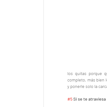
los quitas porque q
completo, más bien lo
y ponerle solo la carc
#5
 Si se te atraviesa