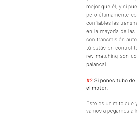
mejor que él, y si pue
pero últimamente con
confiables las trans
en la mayoría de las
con transmisión auto
tú estás en control t
rev matching son co
palanca!
#2
 Si pones tubo de 
el motor.
Este es un mito que y
vamos a pegarnos a lo