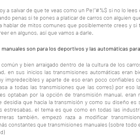
voy a salvar de que te veas como un Pe!"#%$ si no lo lees c
ndo penas si te pones a platicar de carros con alguien qu
 hablar de mitos comunes que posiblemente crees y si te
reer en algunos, así que vamos a darle.
 manuales son para los deportivos y las automáticas para 
común y bien arraigado dentro de la cultura de los carro
d, en sus inicios las transmisiones automáticas eran bi
y impredecibles y aparte de eso eran poco confiables c
asa a todas las transmisiones que las corres) por eso la
res optaban por la opción de transmisión manual, eran 
e desidia que hacía la transmisión y como su diseño es 
s estresabas, el tema es que como en todas las industria
rreras también, empezó raza a modificar transmision
s constantes que transmisiones manuales (sobre todo en 
d)