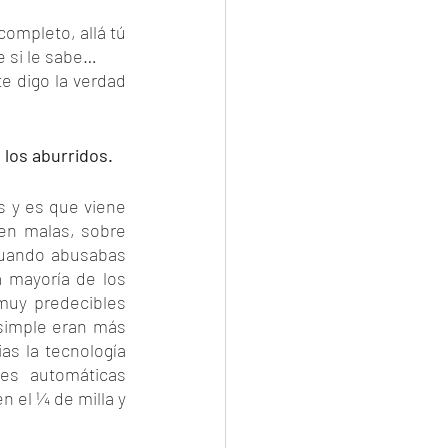
ompleto, allá tú 
e si le sabe…
 digo la verdad 
los aburridos. 
s y es que viene 
en malas, sobre 
uando abusabas 
 mayoría de los 
muy predecibles 
simple eran más 
s la tecnología 
es automáticas 
el ¼ de milla y 