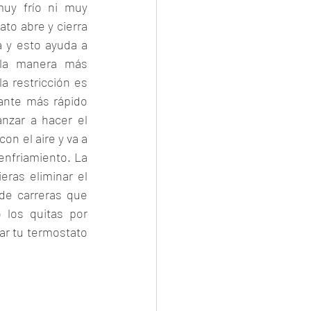
uy frío ni muy 
to abre y cierra 
 y esto ayuda a 
la manera más 
a restricción es 
ante más rápido 
nzar a hacer el 
n el aire y va a 
nfriamiento. La 
eras eliminar el 
de carreras que 
los quitas por 
ar tu termostato 