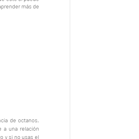
 aprender más de 
cia de octanos, 
a una relación 
 y si no usas el 