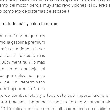
ento del motor, pero a muy altas revoluciones (si quieres
deo completo de sistemas de escape.)
um rinde más y cuida tu motor.
ien común y es que hay 
mo la gasolina premium 
 más cara tiene que ser 
na de 87 que está más 
 100% mentira, Y lo más 
que es el octanaje, el 
ce que utilizamos para 
ia de un determinado 
der bajo presión No es 
d de combustible!, y a todo esto qué importa la diferen
or funciona comprime la mezcla de aire y combustible 
0.1 (explicación) esto genera altas presiones en el cilindro